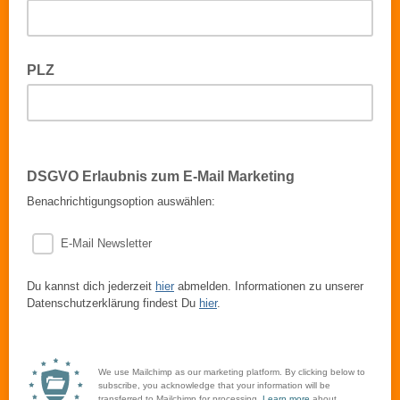
PLZ
DSGVO Erlaubnis zum E-Mail Marketing
Benachrichtigungsoption auswählen:
E-Mail Newsletter
Du kannst dich jederzeit
hier
abmelden. Informationen zu unserer
Datenschutzerklärung findest Du
hier
.
We use Mailchimp as our marketing platform. By clicking below to
subscribe, you acknowledge that your information will be
transferred to Mailchimp for processing.
Learn more
about